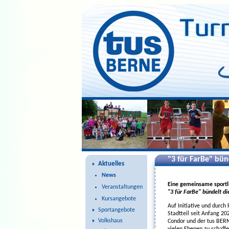
"3 für FarBe" bün
Aktuelles
News
Eine gemeinsame sportl
Veranstaltungen
"3 für FarBe" bündelt d
Kursangebote
Auf Initiative und durch
Sportangebote
Stadtteil seit Anfang 2
Volkshaus
Condor und der tus BERN
vielen Ebenen zu schaffe