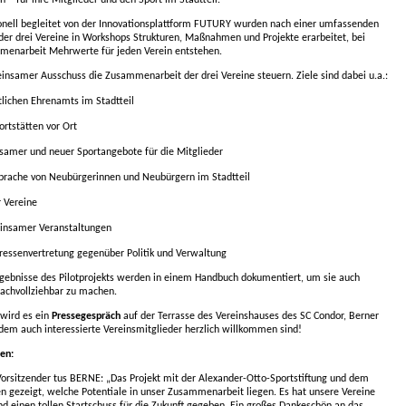
onell begleitet von der Innovationsplattform FUTURY wurden nach einer umfassenden
 der drei Vereine in Workshops Strukturen, Maßnahmen und Projekte erarbeitet, bei
menarbeit Mehrwerte für jeden Verein entstehen.
einsamer Ausschuss die Zusammenarbeit der drei Vereine steuern. Ziele sind dabei u.a.:
tlichen Ehrenamts im Stadtteil
ortstätten vor Ort
amer und neuer Sportangebote für die Mitglieder
ache von Neubürgerinnen und Neubürgern im Stadtteil
r Vereine
insamer Veranstaltungen
essenvertretung gegenüber Politik und Verwaltung
gebnisse des Pilotprojekts werden in einem Handbuch dokumentiert, um sie auch
achvollziehbar zu machen.
wird es ein
Pressegespräch
auf der Terrasse des Vereinshauses des SC Condor, Berner
em auch interessierte Vereinsmitglieder herzlich willkommen sind!
en:
 Vorsitzender tus BERNE: „Das Projekt mit der Alexander-Otto-Sportstiftung und dem
en gezeigt, welche Potentiale in unser Zusammenarbeit liegen. Es hat unsere Vereine
d einen tollen Startschuss für die Zukunft gegeben. Ein großes Dankeschön an das