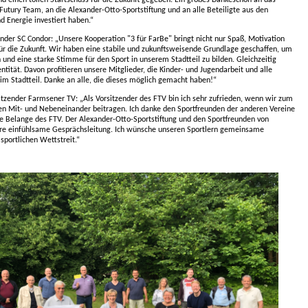
Futury Team, an die Alexander-Otto-Sportstiftung und an alle Beteiligte aus den
nd Energie investiert haben.“
ender SC Condor: „Unsere Kooperation "3 für FarBe" bringt nicht nur Spaß, Motivation
für die Zukunft. Wir haben eine stabile und zukunftsweisende Grundlage geschaffen, um
 und eine starke Stimme für den Sport in unserem Stadtteil zu bilden. Gleichzeitig
tität. Davon profitieren unsere Mitglieder, die Kinder- und Jugendarbeit und alle
im Stadtteil. Danke an alle, die dieses möglich gemacht haben!“
itzender Farmsener TV: „Als Vorsitzender des FTV bin ich sehr zufrieden, wenn wir zum
n Mit- und Nebeneinander beitragen. Ich danke den Sportfreunden der anderen Vereine
die Belange des FTV. Der Alexander-Otto-Sportstiftung und den Sportfreunden von
hre einfühlsame Gesprächsleitung. Ich wünsche unseren Sportlern gemeinsame
 sportlichen Wettstreit.“