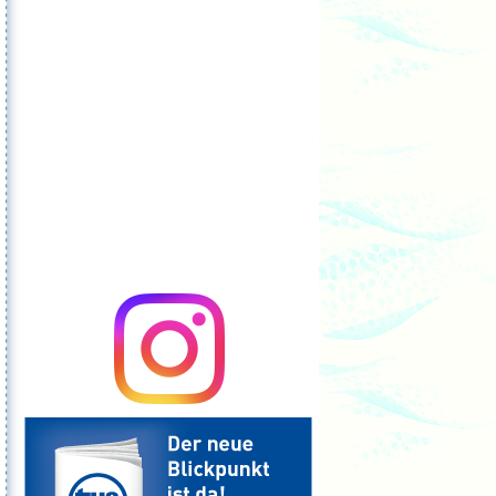
Volkshaus Berne,
Saselheider Weg 6:
Dienstag, 25. August 2026, Mittwoch, 26.
August 2026, und Montag, 14. September
2026.
Stundenausfälle...
...sind bei den einzelnen
Sportstunden
vermerkt.
Kein Geld für den Sport?
Vielen Kindern und Jugendlichen bleibt die
Teilnahme am Vereinssport aus finanziellen
Gründen verwehrt.
Das muss nicht sein!