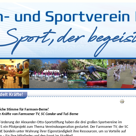
delt Kräfte!
iche Stimme für Farmsen-Berne!
ie Kräfte von Farmsener TV, SC Condor und TuS Berne
 Förderung der Alexander-Otto-Sportstiftung haben die drei großen Sportvereine im
021 ein Pilotprojekt zum Thema Vereinskooperation gestartet. Der Farmsener TV, der SC
E bündeln unter Wahrung ihrer Eigenständigkeit ihre Ressourcen, um so Vorteile auf
n – für ihre Mitglieder und den Sport im Stadtteil.