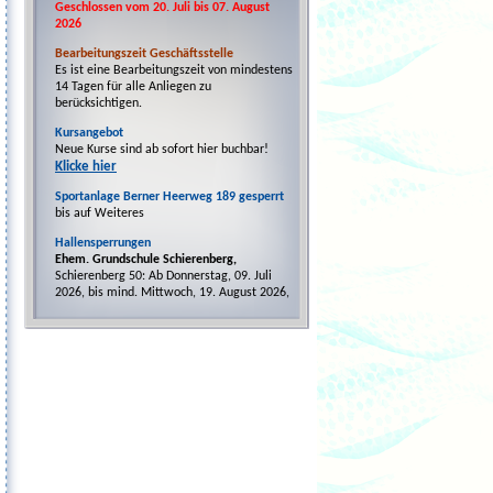
Geschlossen vom 20. Juli bis 07. August
2026
Bearbeitungszeit Geschäftsstelle
Es ist eine Bearbeitungszeit von mindestens
14 Tagen für alle Anliegen zu
berücksichtigen.
Kursangebot
Neue Kurse sind ab sofort hier buchbar!
Klicke hier
Sportanlage Berner Heerweg 189 gesperrt
bis auf Weiteres
Hallensperrungen
Ehem. Grundschule Schierenberg,
Schierenberg 50: Ab Donnerstag, 09. Juli
2026, bis mind. Mittwoch, 19. August 2026,
evtl. länger.
tus BERNE-Vereinszentrum -
Mehrzweckhalle,
Berner Allee 64a: Ab
Montag, 03. August 2026, bis voraussichtlich
Freitag, 21. August 2026, vorbehaltlich
früherer Fertigstellung der Baumaßnahmen.
Grundschule Nydamer Weg,
Nydamer Weg
44
(Sport- und Gymnastikhalle)
: Montag,
24.08.2026, bis einschl. Freitag, 28.08.2026
wg. Wartungsarbeiten.