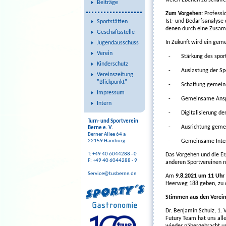
Beiträge
Zum Vorgehen:
Professi
Ist- und Bedarfsanalyse
Sportstätten
denen durch eine Zusam
Geschäftsstelle
In Zukunft wird ein gem
Jugendausschuss
Verein
-
Stärkung des spor
Kinderschutz
-
Auslastung der Sp
Vereinszeitung
"Blickpunkt"
-
Schaffung gemeins
Impressum
-
Gemeinsame Anspr
Intern
-
Digitalisierung de
Turn- und Sportverein
-
Ausrichtung geme
Berne e. V.
Berner Allee 64 a
-
Gemeinsame Inter
22159 Hamburg
T: +49 40 6044288 - 0
Das Vorgehen und die Er
F: +49 40 6044288 - 9
anderen Sportvereinen n
Service@tusberne.de
Am
9.8.2021 um 11 Uhr
Heerweg 188 geben, zu d
Stimmen aus den Verein
Dr. Benjamin Schulz, 1.
Futury Team hat uns all
wieder nähergebracht un