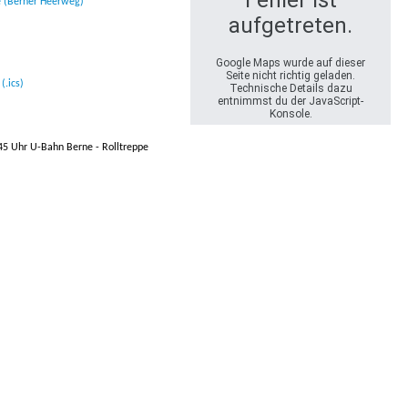
Fehler ist
 (Berner Heerweg)
aufgetreten.
Google Maps wurde auf dieser
Seite nicht richtig geladen.
(.ics)
Technische Details dazu
entnimmst du der JavaScript-
Konsole.
45 Uhr U-Bahn Berne - Rolltreppe