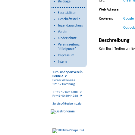
Ort:
U Berne
Beiträge
Web Adresse:
Sportstätten
Kopieren:
Google
Geschäftsstelle
Jugendausschuss
Outlook 
Verein
Kinderschutz
Beschreibung
Vereinszeitung
Kein Bus! Treffen um 8:
"Blickpunkt"
Impressum
Intern
Turn- und Sportverein
Berne e. V.
Berner Allee 64 a
22159 Hamburg
T: +49 40 6044288 - 0
F: +49 40 6044288 - 9
Service@tusberne.de