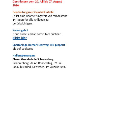
Geschlossen vom 20. Juli bis 07. August
2026
Bearbeitungszeit Geschäftsstelle
Es ist eine Bearbeitungszeit von mindestens
14 Tagen für alle Anliegen zu
berücksichtigen.
Kursangebot
Neue Kurse sind ab sofort hier buchbar!
Klicke hier
Sportanlage Berner Heerweg 189 gesperrt
bis auf Weiteres
Hallensperrungen
Ehem. Grundschule Schierenberg,
Schierenberg 50: Ab Donnerstag, 09. Juli
2026, bis mind. Mittwoch, 19. August 2026,
evtl. länger.
tus BERNE-Vereinszentrum -
Mehrzweckhalle,
Berner Allee 64a: Ab
Montag, 03. August 2026, bis voraussichtlich
Freitag, 21. August 2026, vorbehaltlich
früherer Fertigstellung der Baumaßnahmen.
Grundschule Nydamer Weg,
Nydamer Weg
44
(Sport- und Gymnastikhalle)
: Montag,
24.08.2026, bis einschl. Freitag, 28.08.2026
wg. Wartungsarbeiten.