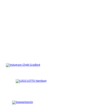
Volkshaus Berne,
Saselheider Weg 6:
Dienstag, 25. August 2026, Mittwoch, 26.
August 2026, und Montag, 14. September
2026.
Stundenausfälle...
...sind bei den einzelnen
Sportstunden
vermerkt.
Kein Geld für den Sport?
Vielen Kindern und Jugendlichen bleibt die
Teilnahme am Vereinssport aus finanziellen
Gründen verwehrt.
Das muss nicht sein!