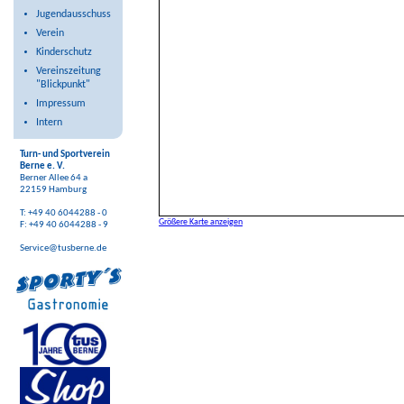
Jugendausschuss
Verein
Kinderschutz
Vereinszeitung
"Blickpunkt"
Impressum
Intern
Turn- und Sportverein
Berne e. V.
Berner Allee 64 a
22159 Hamburg
T: +49 40 6044288 - 0
Größere Karte anzeigen
F: +49 40 6044288 - 9
Service@tusberne.de