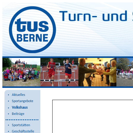
Saselheider Weg 6
Aktuelles
Sportangebote
Volkshaus
Beiträge
Sportstätten
Geschäftsstelle