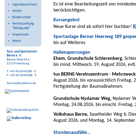
Es ist eine Bearbeitungszeit von mindeste
Jugendausschuss
berücksichtigen.
Verein
Kinderschutz
Kursangebot
Vereinszeitung
K
Neue Kurse sind ab sofort hier buchbar!
"Blickpunkt"
Impressum
Sportanlage Berner Heerweg 189 gesper
Intern
bis auf Weiteres
Hallensperrungen
Turn- und Sportverein
Berne e. V.
Ehem. Grundschule Schierenberg,
Schie
Berner Allee 64 a
22159 Hamburg
bis mind. Mittwoch, 19. August 2026, evtl.
T: +49 40 6044288 - 0
tus BERNE-Vereinszentrum - Mehrzweck
F: +49 40 6044288 - 9
August 2026, bis voraussichtlich Freitag, 
Service@tusberne.de
Fertigstellung der Baumaßnahmen.
Grundschule Nydamer Weg,
Nydamer W
Montag, 24.08.2026, bis einschl. Freitag
Volkshaus Berne,
Saselheider Weg 6: Dien
August 2026, und Montag, 14. September
Stundenausfälle...