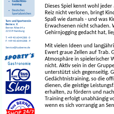
Gedächtnis-
training
Dieses Spiel kennt wohl jeder
Deutsches
Reiz nicht verloren, bringt K
Sportabzeichen
Spaß wie damals - und was K
Turn- und Sportverein
Berne e. V.
Erwachsenen nicht schaden. We
Berner Allee 64 a
22159 Hamburg
Gehirnjogging gedacht hat, lie
T: +49 40 6044288 - 0
F: +49 40 6044288 - 9
Mit vielen Ideen und langjähri
Service@tusberne.de
Ewert graue Zellen auf Trab. 
Atmosphäre in spielerischer We
nicht. Aktiv sein in der Grup
unterstützt sich gegenseitig. 
Gedächtnistraining, so die off
dienen, die geistige Leistungsf
erhalten, zu fördern und nach
Training erfolgt unabhängig v
wenn es sich vorrangig an Se