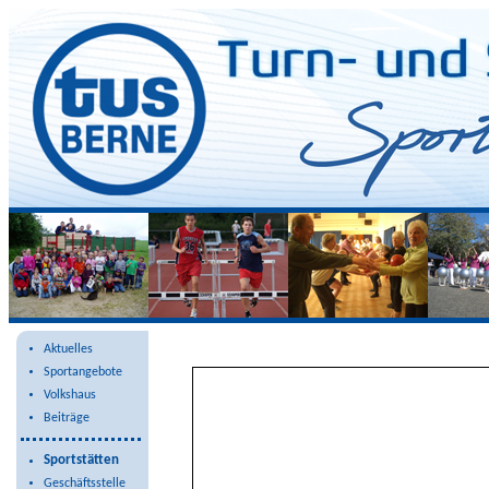
Berner Allee 64a
Aktuelles
Sportangebote
Volkshaus
Beiträge
Sportstätten
Geschäftsstelle