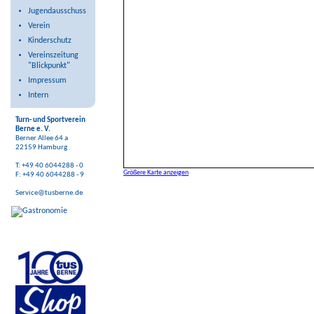
Jugendausschuss
Verein
Kinderschutz
Vereinszeitung
"Blickpunkt"
Impressum
Intern
Turn- und Sportverein
Berne e. V.
Berner Allee 64 a
22159 Hamburg
T: +49 40 6044288 - 0
Größere Karte anzeigen
F: +49 40 6044288 - 9
Service@tusberne.de