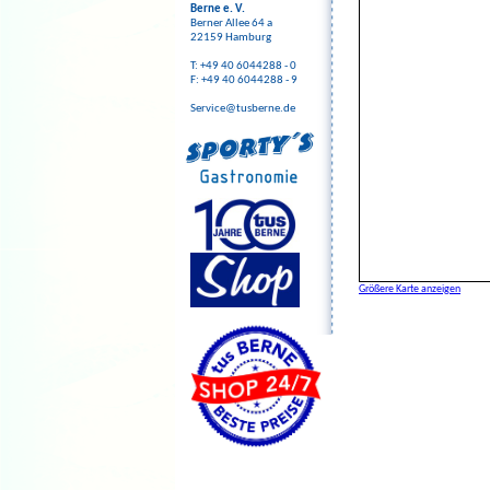
Berne e. V.
Berner Allee 64 a
22159 Hamburg
T: +49 40 6044288 - 0
F: +49 40 6044288 - 9
Service@tusberne.de
Größere Karte anzeigen