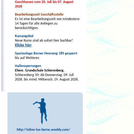
Geschlossen vom 20. Juli bis 07. August
2026
Bearbeitungszeit Geschäftsstelle
Es ist eine Bearbeitungszeit von mindestens
14 Tagen für alle Anliegen zu
berücksichtigen.
Kursangebot
Neue Kurse sind ab sofort hier buchbar!
Klicke hier
Sportanlage Berner Heerweg 189 gesperrt
bis auf Weiteres
Hallensperrungen
Ehem. Grundschule Schierenberg,
Schierenberg 50: Ab Donnerstag, 09. Juli
2026, bis mind. Mittwoch, 19. August 2026,
evtl. länger.
tus BERNE-Vereinszentrum -
Mehrzweckhalle,
Berner Allee 64a: Ab
Montag, 03. August 2026, bis voraussichtlich
Freitag, 21. August 2026, vorbehaltlich
früherer Fertigstellung der Baumaßnahmen.
Grundschule Nydamer Weg,
Nydamer Weg
44
(Sport- und Gymnastikhalle)
: Montag,
24.08.2026, bis einschl. Freitag, 28.08.2026
http://inline-tus-berne.weebly.com/
wg. Wartungsarbeiten.