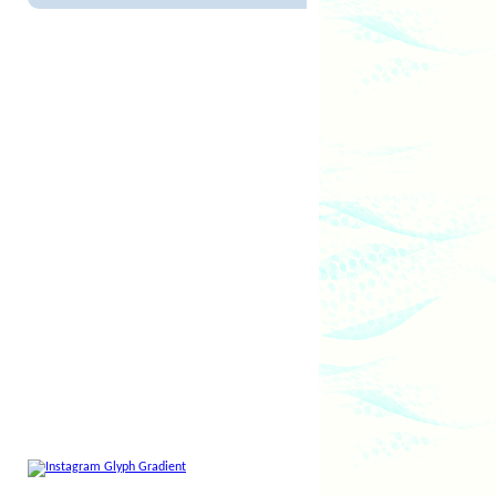
Volkshaus Berne,
Saselheider Weg 6:
Dienstag, 25. August 2026, Mittwoch, 26.
August 2026, und Montag, 14. September
2026.
Stundenausfälle...
...sind bei den einzelnen
Sportstunden
vermerkt.
Kein Geld für den Sport?
Vielen Kindern und Jugendlichen bleibt die
Teilnahme am Vereinssport aus finanziellen
Gründen verwehrt.
Das muss nicht sein!