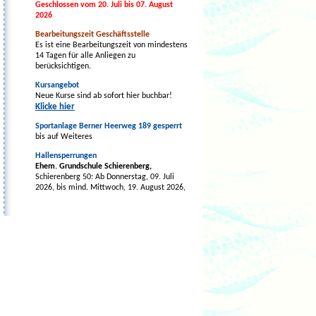
Geschlossen vom 20. Juli bis 07. August
2026
Bearbeitungszeit Geschäftsstelle
Es ist eine Bearbeitungszeit von mindestens
14 Tagen für alle Anliegen zu
berücksichtigen.
Kursangebot
Neue Kurse sind ab sofort hier buchbar!
Klicke hier
Sportanlage Berner Heerweg 189 gesperrt
bis auf Weiteres
Hallensperrungen
Ehem. Grundschule Schierenberg,
Schierenberg 50: Ab Donnerstag, 09. Juli
2026, bis mind. Mittwoch, 19. August 2026,
evtl. länger.
tus BERNE-Vereinszentrum -
Mehrzweckhalle,
Berner Allee 64a: Ab
Montag, 03. August 2026, bis voraussichtlich
Freitag, 21. August 2026, vorbehaltlich
früherer Fertigstellung der Baumaßnahmen.
Grundschule Nydamer Weg,
Nydamer Weg
44
(Sport- und Gymnastikhalle)
: Montag,
24.08.2026, bis einschl. Freitag, 28.08.2026
wg. Wartungsarbeiten.