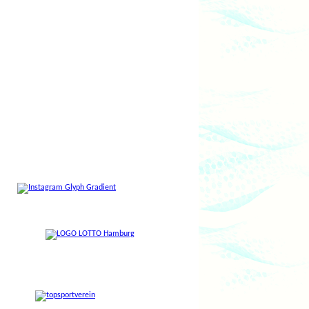
Volkshaus Berne,
Saselheider Weg 6:
Dienstag, 25. August 2026, Mittwoch, 26.
August 2026, und Montag, 14. September
2026.
Stundenausfälle...
...sind bei den einzelnen
Sportstunden
vermerkt.
Kein Geld für den Sport?
Vielen Kindern und Jugendlichen bleibt die
Teilnahme am Vereinssport aus finanziellen
Gründen verwehrt.
Das muss nicht sein!